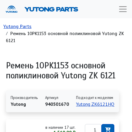
Перейти к основному содержанию
YUTONG PARTS
Строка навигации
Yutong Parts
Ремень 10PK1153 основной поликлиновой Yutong ZK
6121
Ремень 10PK1153 основной
поликлиновой Yutong ZK 6121
Производитель
Артикул
Подходит к моделям
Yutong
940501670
Yutong ZK6121HQ
в наличии 17 шт.