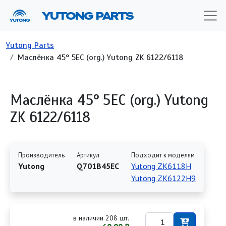
Перейти к основному содержанию
YUTONG PARTS
Строка навигации
Yutong Parts
Маслёнка 45° 5EC (org.) Yutong ZK 6122/6118
Маслёнка 45° 5EC (org.) Yutong
ZK 6122/6118
Производитель
Артикул
Подходит к моделям
Yutong
Q701B45EC
Yutong ZK6118H
Yutong ZK6122H9
в наличии 208 шт.