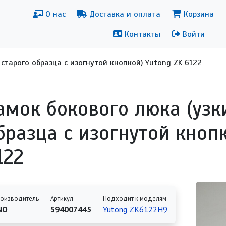
новная навигация
Меню уч
О нас
Доставка и оплата
Корзина
Контакты
Войти
 старого образца с изогнутой кнопкой) Yutong ZK 6122
амок бокового люка (узк
бразца с изогнутой кнопк
122
оизводитель
Артикул
Подходит к моделям
NO
594007445
Yutong ZK6122H9