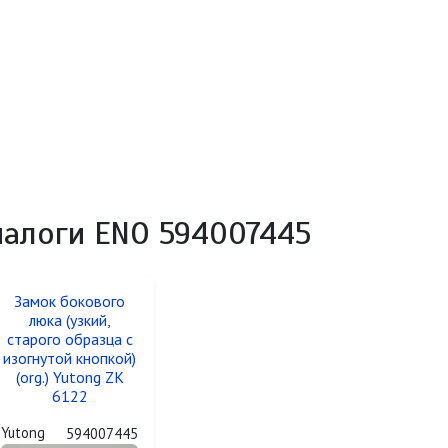
налоги ENO 594007445
Замок бокового
люка (узкий,
старого образца с
изогнутой кнопкой)
(org.) Yutong ZK
6122
Yutong
594007445