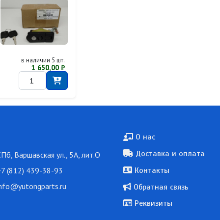
в наличии 5 шт.
1 650,00 ₽
Подвал
О нас
Доставка и оплата
СПб, Варшавская ул., 5А, лит.О
7 (812) 439-38-93
Контакты
nfo@yutongparts.ru
Обратная связь
Реквизиты