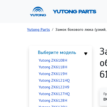
Перейти к основному содержанию
Ос
YUTONG PARTS
Строка навигации
Yutong Parts
Замок бокового люка (узкий,
З
Выберите модель
о
Yutong ZK6108H
Yutong ZK6118H
6
Yutong ZK6119H
Yutong ZK6121HQ
Yutong ZK6122H9
Yutong ZK6127HQ
Пр
E
Yutong ZK6128H