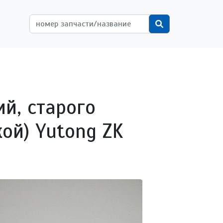
ётной записи пользователя
Поиск
ий, старого
ой) Yutong ZK