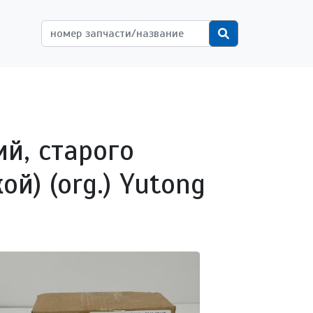
ётной записи пользователя
Поиск
ий, старого
й) (org.) Yutong