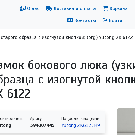
новная навигация
Меню уч
О нас
Доставка и оплата
Корзина
Контакты
Войти
старого образца с изогнутой кнопкой) (org.) Yutong ZK 6122
амок бокового люка (узк
бразца с изогнутой кнопко
K 6122
оизводитель
Артикул
Подходит к моделям
utong
594007445
Yutong ZK6122H9