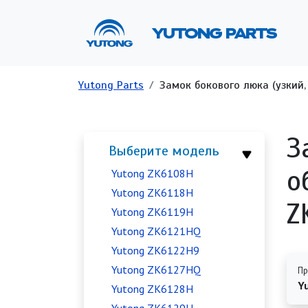
Перейти к основному содержанию
Ос
YUTONG PARTS
Строка навигации
Yutong Parts
Замок бокового люка (узкий, 
З
Выберите модель
о
Yutong ZK6108H
Yutong ZK6118H
Z
Yutong ZK6119H
Yutong ZK6121HQ
Yutong ZK6122H9
Yutong ZK6127HQ
Пр
Y
Yutong ZK6128H