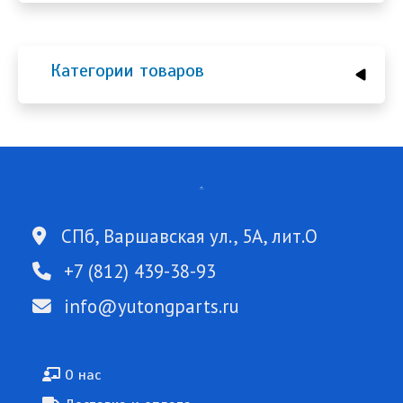
Категории товаров
СПб, Варшавская ул., 5А, лит.О
+7 (812) 439-38-93
info@yutongparts.ru
Подвал
О нас